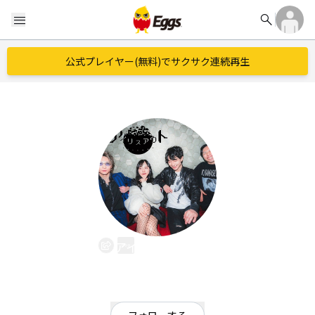
search
menu
公式プレイヤー(無料)でサクサク連続再生
アイリスアウト
EggsID：
irisout00
3
フォロワー