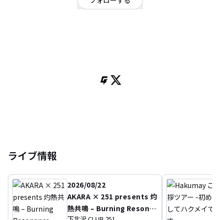
フォローする
新潟県
ロック
/
ポップ
OFFICIAL WEBSITE
ギャルと技巧派楽器隊によるロックバンドアイリスアウト Vo.みみこ
Gt.suzuki Ba.マーニー Dr.川瀬洋輔 NEXT LIVE︎7/16 NEXS NIIGATAライブ予
約・お問い合わせは公式サイトから
ライブ情報
2026/08/22
AKARA × 251 presents 灼
熱共鳴 – Burning Resona
下北沢 CLUB 251