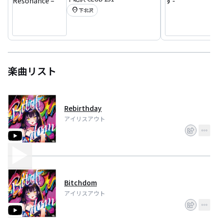
nce –
location_on
下北沢
楽曲リスト
Rebirthday
アイリスアウト
Bitchdom
アイリスアウト