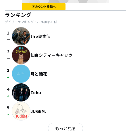
ランキング
デイリーランキング・
2026/08/09
付
1
the奥歯's
check_indeterminate_small
2
仙台シティーキャッツ
check_indeterminate_small
3
月と徒花
arrow_drop_up
4
Zoku
arrow_drop_up
5
JUGEM.
arrow_drop_up
もっと見る