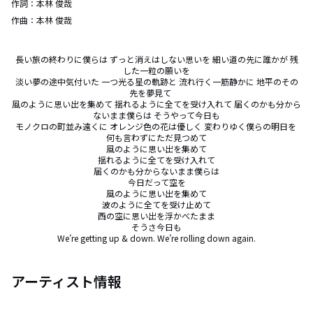
作詞：
本林 俊哉
作曲：
本林 俊哉
長い旅の終わりに僕らは ずっと消えはしない思いを 細い道の先に誰かが 残
した一粒の願いを

淡い夢の途中気付いた 一つ光る星の軌跡と 流れ行く一筋静かに 地平のその
先を夢見て      

風のように思い出を集めて 揺れるように全てを受け入れて 届くのかも分から
ないまま僕らは そうやって今日も

モノクロの町並み遠くに オレンジ色の花は優しく 変わりゆく僕らの明日を 
何も言わずにただ見つめて

風のように思い出を集めて

揺れるように全てを受け入れて

届くのかも分からないまま僕らは

今日だって空を

風のように思い出を集めて

波のように全てを受け止めて

西の空に思い出を浮かべたまま

そうさ今日も

We’re getting up & down. We’re rolling down again.
アーティスト情報