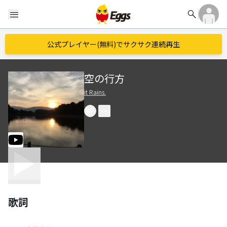
search
menu
公式プレイヤー(無料)でサクサク連続再生
空の行方
it Rains.
歌詞