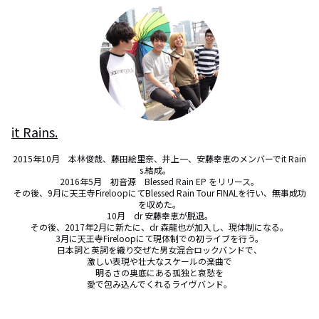
it Rains.
2015年10月　本林俊哉、藤田絵里奈、井上一、安藤幸恵のメンバーでit Rain
s.結成。　

2016年5月　初音源　Blessed Rain EP をリリース。

その後、9月に天王寺FireloopにてBlessed Rain Tour FINALを行い、無事成功
を収めた。

10月　dr 安藤幸恵が脱退。

その後、2017年2月に新たに、dr 森龍也が加入し、現体制になる。

3月に天王寺Fireloopにて現体制での初ライブを行う。

日本詞と英詞を織り交ぜた男女混合ロックバンドで、

激しい表現や壮大なスケールの楽曲で

明るさの奥底にある孤独と哀愁を

愛で包み込んでくれるライヴバンド。