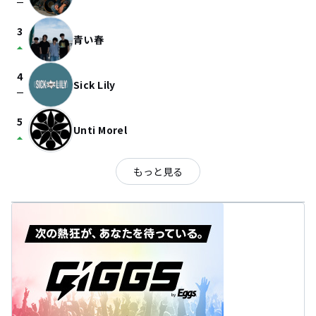
check_indeterminate_small
3
青い春
arrow_drop_up
4
Sick Lily
check_indeterminate_small
5
Unti Morel
arrow_drop_up
もっと見る