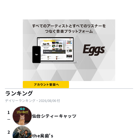
ランキング
デイリーランキング・
2026/08/06
付
1
仙台シティーキャッツ
check_indeterminate_small
2
the奥歯's