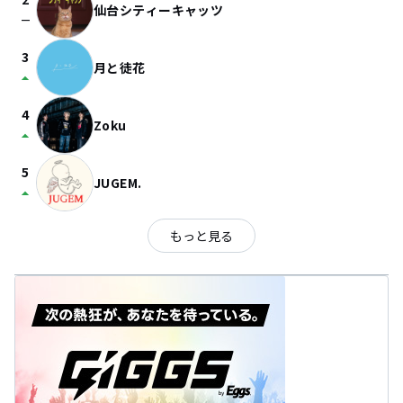
仙台シティーキャッツ
check_indeterminate_small
3
月と徒花
arrow_drop_up
4
Zoku
arrow_drop_up
5
JUGEM.
arrow_drop_up
もっと見る