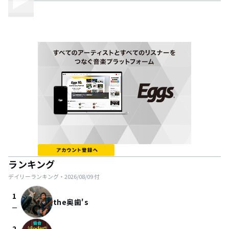
ランキング
デイリーランキング・
2026/08/09
付
1
the奥歯's
check_indeterminate_small
2