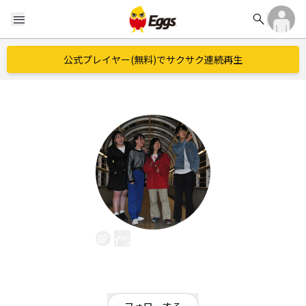
search
menu
公式プレイヤー(無料)でサクサク連続再生
イツカメノセミ
EggsID：
itsukamenosemi
7
フォロワー