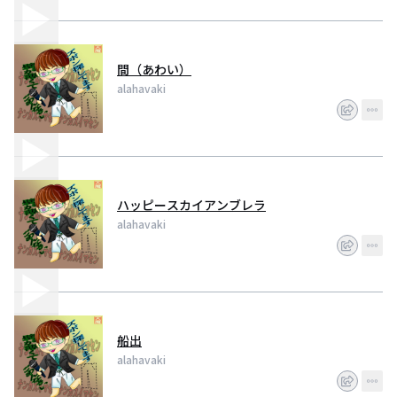
間（あわい）
alahavaki
ハッピースカイアンブレラ
alahavaki
船出
alahavaki