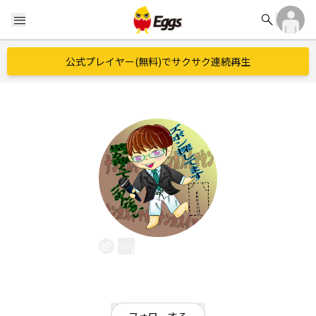
search
menu
公式プレイヤー(無料)でサクサク連続再生
alahavaki
EggsID：
izawa
0
フォロワー