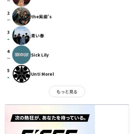
check_indeterminate_small
2
the奥歯's
check_indeterminate_small
3
青い春
arrow_drop_up
4
Sick Lily
check_indeterminate_small
5
Unti Morel
arrow_drop_up
もっと見る