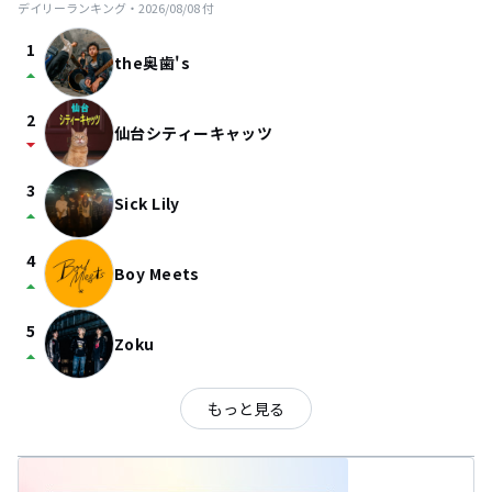
デイリーランキング・
2026/08/08
付
1
the奥歯's
arrow_drop_up
2
仙台シティーキャッツ
arrow_drop_down
3
Sick Lily
arrow_drop_up
4
Boy Meets
arrow_drop_up
5
Zoku
arrow_drop_up
もっと見る