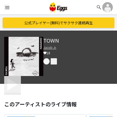
search
menu
公式プレイヤー(無料)でサクサク連続再生
TOWN
Jacob Jr.
18
このアーティストのライブ情報