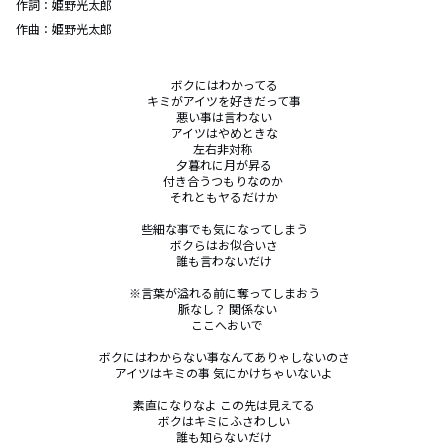
作詞：
姫野光太郎
作曲：
姫野光太郎
ボクにはわかってる

キミがアイツを好きだって事

悪い事は言わない

アイツはやめときな

左右非対称 

夕暮れに月が昇る

付き合うつもりなのか 

それともヤるだけか

些細な事でも気になってしまう

ボクらはお似合いさ

誰も言わないだけ

※言葉が溢れる前に奪ってしまおう

  脈なし？ 関係ない

  ここへおいで

ボクにはわからない事なんてありゃしないのさ

アイツはキミの事 気にかけちゃいないよ

素直になりなよ この先は見えてる

ボクはキミにふさわしい

誰も知らないだけ
