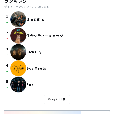
ランキング
デイリーランキング・
2026/08/08
付
1
the奥歯's
arrow_drop_up
2
仙台シティーキャッツ
arrow_drop_down
3
Sick Lily
arrow_drop_up
4
Boy Meets
arrow_drop_up
5
Zoku
arrow_drop_up
もっと見る