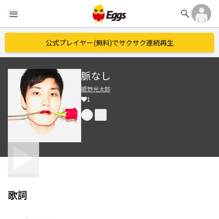
search
menu
公式プレイヤー(無料)でサクサク連続再生
脈なし
姫野光太郎
1
歌詞