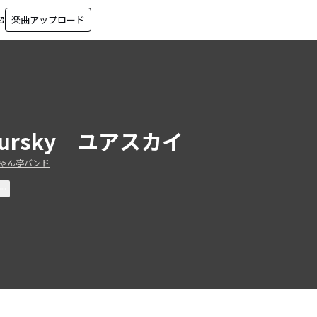
楽曲アップロード
in_new
oursky ユアスカイ
ゃん亭バンド