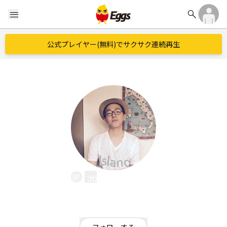
search
menu
公式プレイヤー(無料)でサクサク連続再生
John.b.kasai
EggsID：
john_b_kasai
0
フォロワー