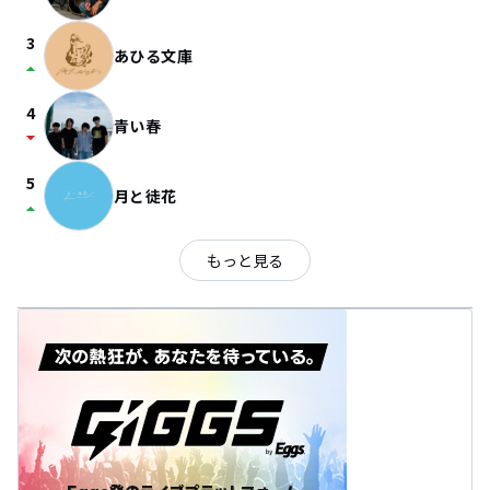
3
あひる文庫
arrow_drop_up
4
青い春
arrow_drop_down
5
月と徒花
arrow_drop_up
もっと見る