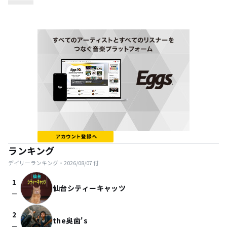
ランキング
デイリーランキング・
2026/08/07
付
1
仙台シティーキャッツ
check_indeterminate_small
2
the奥歯's
check_indeterminate_small