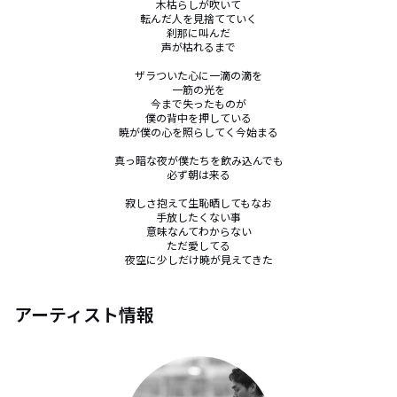
木枯らしが吹いて

転んだ人を見捨てていく

刹那に叫んだ

声が枯れるまで

ザラついた心に一滴の滴を

一筋の光を

今まで失ったものが

僕の背中を押している

暁が僕の心を照らしてく今始まる

真っ暗な夜が僕たちを飲み込んでも

必ず朝は来る

寂しさ抱えて生恥晒してもなお

手放したくない事

意味なんてわからない

ただ愛してる

夜空に少しだけ暁が見えてきた
アーティスト情報