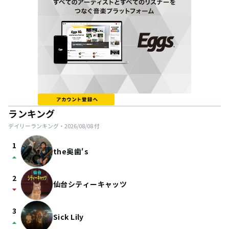
ランキング
デイリーランキング・
2026/08/08
付
1
the奥歯's
arrow_drop_up
2
仙台シティーキャッツ
arrow_drop_down
3
Sick Lily
arrow_drop_up