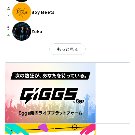
4
Boy Meets
arrow_drop_up
5
Zoku
arrow_drop_up
もっと見る