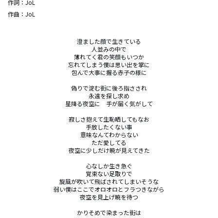
作詞：
JoL
作曲：
JoL
澄ました顔で生きている

人並みの中で

薄れてく君の笑顔もいつか

忘れてしまう僕は思い出を掌に

包んで大事に握る赤子の様に

偽りで淀む街に後ろ指さされ

永遠を探し求め

星降る夜空に　手が届く気がして

寂しさ抱えて生恥晒してもなお

手放したくない事

意味なんてわからない

ただ愛してる

夜空に少しだけ暁が見えてきた

心なしか生き急ぐ

覚束ない足取りで

旋風が吹いて飛ばされてしまいそうな

弱い僕はここでオロオロとフラつきながら

夜空を見上げ暁を待つ

かりそめで染まった街は
