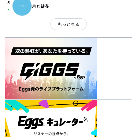
5
月と徒花
arrow_drop_up
もっと見る