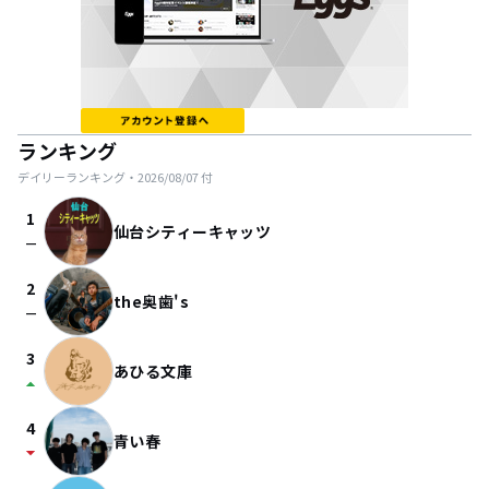
ランキング
デイリーランキング・
2026/08/07
付
1
仙台シティーキャッツ
check_indeterminate_small
2
the奥歯's
check_indeterminate_small
3
あひる文庫
arrow_drop_up
4
青い春
arrow_drop_down