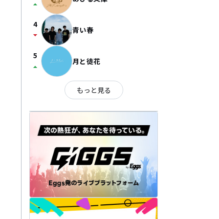
arrow_drop_up
4
青い春
arrow_drop_down
5
月と徒花
arrow_drop_up
もっと見る