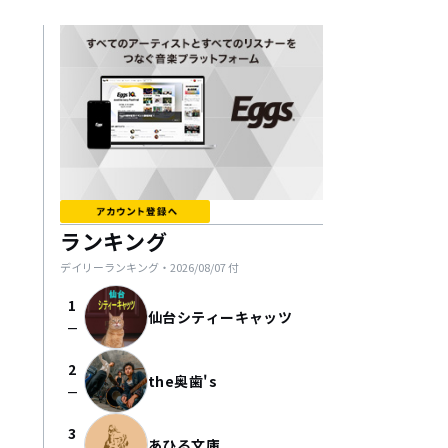
ランキング
デイリーランキング・
2026/08/07
付
1
仙台シティーキャッツ
check_indeterminate_small
2
the奥歯's
check_indeterminate_small
3
あひる文庫