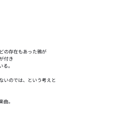
どの存在もあった鴉が

付き

る。

ないのでは、という考えと

楽曲。