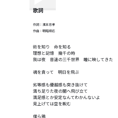
歌詞
作詞：
濱本忠孝
作曲：
明暗順応
術を知り　命を知る

理想と記憶　幾千の時

我は夜　音速の三千世界　瞳に映してきた

魂を貪って　明日を飛ぶ

劣等感も優越感も突き抜けて

満ち足りた夜の闇へ飛び立て

満足感とか安定なんてわかんないよ

見上げては空を睨む

僕ら鴉
