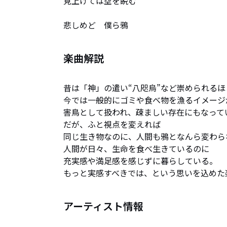
見上げては空を睨む

悲しめど　僕ら鴉
楽曲解説
昔は「神」の遣い“八咫烏”など崇められるほ
今では一般的にゴミや食べ物を漁るイメージが
害鳥として扱われ、疎ましい存在にもなってい
だが、ふと視点を変えれば

同じ生き物なのに、人間も鴉となんら変わら
人間が日々、生命を食べ生きているのに

充実感や満足感を感じずに暮らしている。

もっと実感すべきでは、という思いを込めた
アーティスト情報