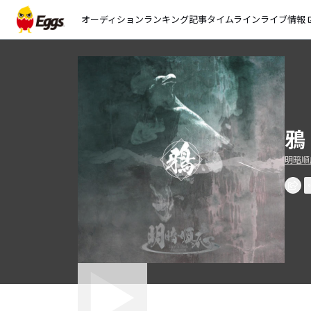
オーディション
ランキング
記事
タイムライン
ライブ情報
open_
鴉
明暗順