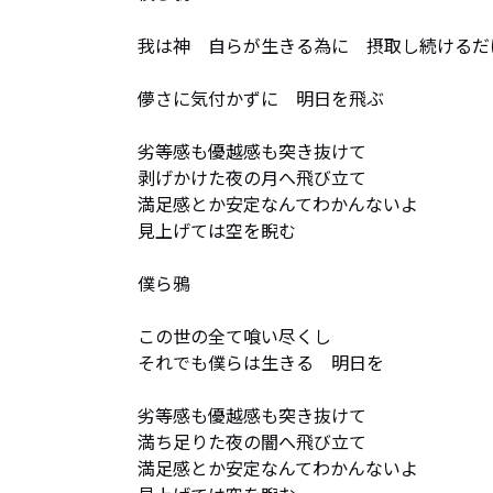
我は神　自らが生きる為に　摂取し続けるだけ
儚さに気付かずに　明日を飛ぶ

劣等感も優越感も突き抜けて

剥げかけた夜の月へ飛び立て

満足感とか安定なんてわかんないよ

見上げては空を睨む

僕ら鴉

この世の全て喰い尽くし

それでも僕らは生きる　明日を

劣等感も優越感も突き抜けて

満ち足りた夜の闇へ飛び立て

満足感とか安定なんてわかんないよ
