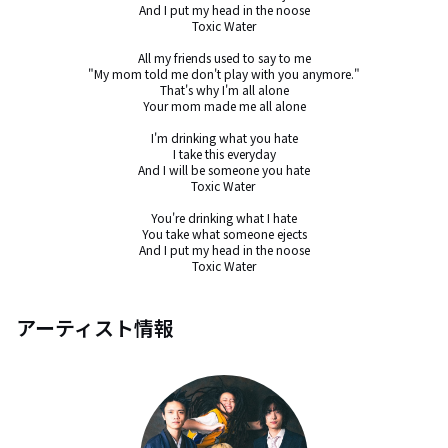
And I put my head in the noose

Toxic Water

All my friends used to say to me

"My mom told me don't play with you anymore."

That's why I'm all alone

Your mom made me all alone

I'm drinking what you hate

I take this everyday

And I will be someone you hate

Toxic Water 

You're drinking what I hate

You take what someone ejects

And I put my head in the noose

Toxic Water
アーティスト情報