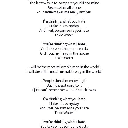
The best way is to compare your life to mine

Because I'm all alone

Your smile makes me really anxious

I'm drinking what you hate

I take this everyday

And I will be someone you hate

Toxic Water 

You're drinking what I hate

You take what someone ejects

And I put my head in the noose

Toxic Water

I will be the most miserable man in the world

I will die in the most miserable way in the world

People think I'm enjoying it

But I just got used to it

I just can't remember what the fuck I was

I'm drinking what you hate

I take this everyday

And I will be someone you hate

Toxic Water 

You're drinking what I hate

You take what someone ejects
