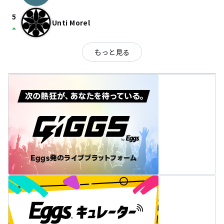
5
Unti Morel
arrow_drop_up
もっと見る