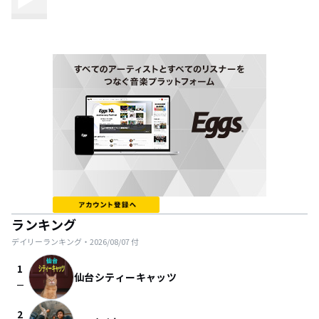
ランキング
デイリーランキング・
2026/08/07
付
1
仙台シティーキャッツ
check_indeterminate_small
2