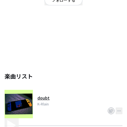
フォローする
千葉県
ヒップホップ・ラップ
/
ポップ
2015年頃からKEИTOとして活動209年にはeggs Project110に参加するも最終
オーディションで落選、そこから役半年の間KEИTOとして活動を続けるが、
翌年2021年新たに改名しKFreez ShadowとしてEpをリリース、その後1年後
にまた新たに改名を行いKEИTOと
KFreez Shadowどちらの良さも活かした音源制作を心がけるという
意味でK-Rlainに改名し、また新たなスタートを切る
楽曲リスト
doubt
K-Rlain