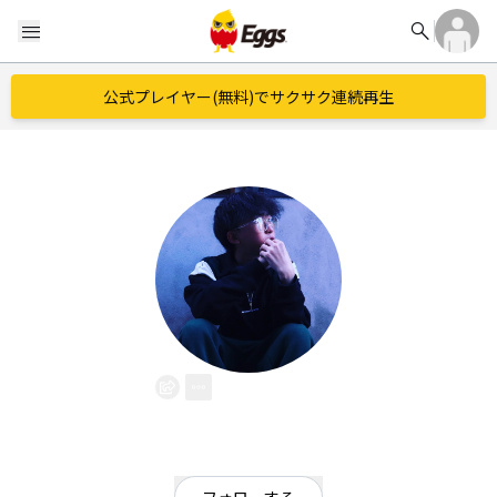
search
menu
公式プレイヤー(無料)でサクサク連続再生
K-Rlain
EggsID：
k_rlain
0
フォロワー