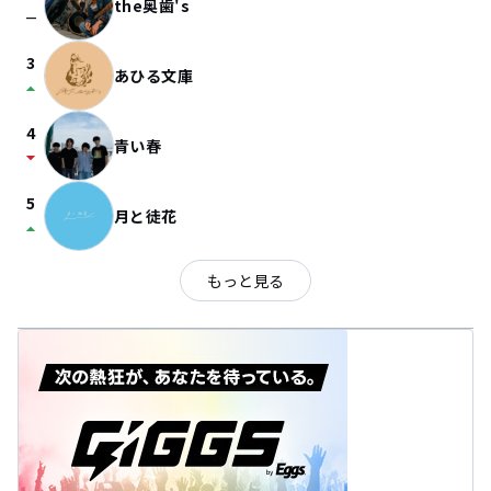
the奥歯's
check_indeterminate_small
3
あひる文庫
arrow_drop_up
4
青い春
arrow_drop_down
5
月と徒花
arrow_drop_up
もっと見る