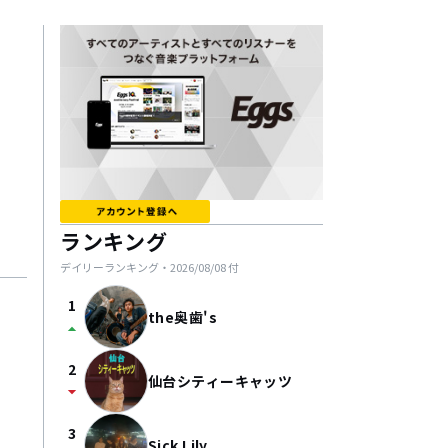
ランキング
デイリーランキング・
2026/08/08
付
1
the奥歯's
arrow_drop_up
2
仙台シティーキャッツ
arrow_drop_down
3
Sick Lily