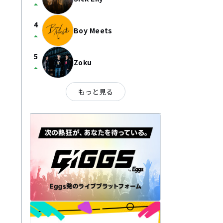
arrow_drop_up
4
Boy Meets
arrow_drop_up
5
Zoku
arrow_drop_up
もっと見る