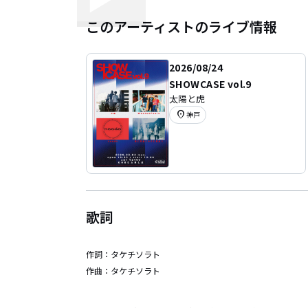
このアーティストのライブ情報
2026/08/24
SHOWCASE vol.9
太陽と虎
location_on
神戸
歌詞
作詞：
タケチソラト
作曲：
タケチソラト