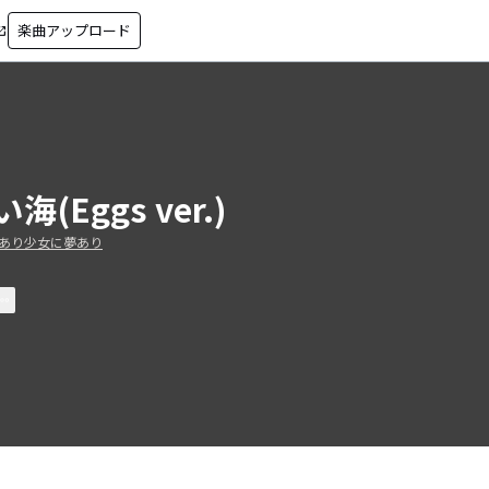
楽曲アップロード
in_new
海(Eggs ver.)
あり少女に夢あり