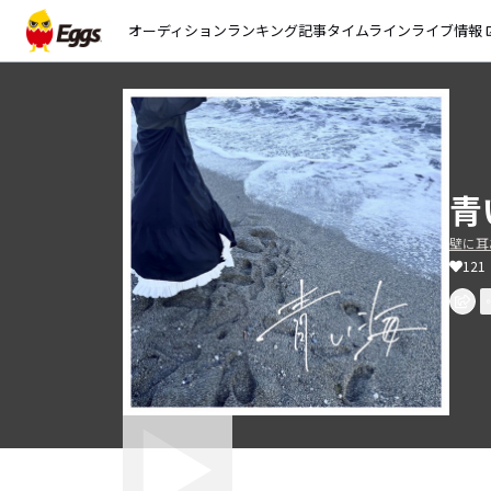
オーディション
ランキング
記事
タイムライン
ライブ情報
open_
青い
壁に耳
121