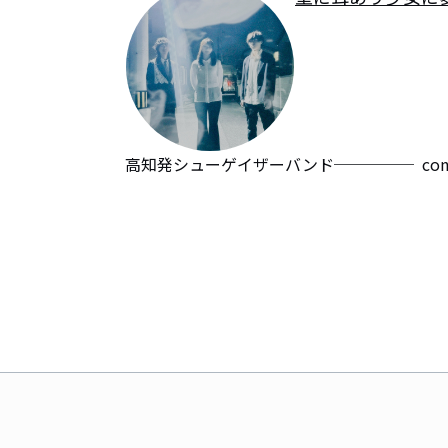
高知発シューゲイザーバンド─────  contact:ka