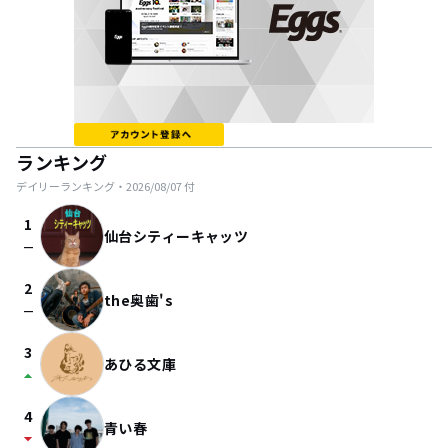
ランキング
デイリーランキング・
2026/08/07
付
1
仙台シティーキャッツ
check_indeterminate_small
2
the奥歯's
check_indeterminate_small
3
あひる文庫
arrow_drop_up
4
青い春
arrow_drop_down