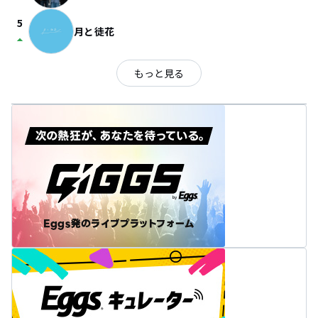
5
月と徒花
arrow_drop_up
もっと見る