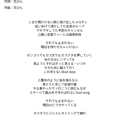
作詞：
花びん
作曲：
花びん
1.まだ明けけない夜に投げ出したメロディ

　拾いあげて透かしてため息のループ

　ウキウキしてた予定のキャンセル

　心無い言葉でハートは風邪気味

　それでも止まれない

　明日を待たせちゃいけない

　ポンコツでもガス欠でもガラクタを押していく

　ぬかるみにハマっても

　見ようとすればきっと見える…いつか

　そのために越えて行く

　この冴えないBad days

2.魔法のように指を操るなら

　覚えろと念じて反復の嵐

　やる事やったサァ行こうと挑むもなぜ

　ステージで踏み外す浮かばれないSad song

　それでも止まれない

　明日はどうせやってくる

　ガラガラとジャストタイミングで崩れ
