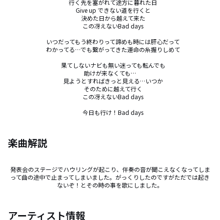
　行く先を塞がれて途方に暮れた日

　Give up できない道を行くと

　決めた日から越えて来た

　この冴えないBad days

　いつだってもう終わりって諦めも時には肝心だって

　わかってる…でも繋がってきた運命の糸握りしめて

　果てしないナビも無い迷っても転んでも

　助けが来なくても…　

　見ようとすればきっと見える…いつか

　そのために越えて行く

　この冴えないBad days

　今日も行け！Bad days
楽曲解説
発表会のステージでハウリングが起こり、伴奏の音が聞こえなくなってしま
って曲の途中で止まってしまいました。がっくりしたのですがただでは起き
ないぞ！とその時の事を歌にしました。
アーティスト情報