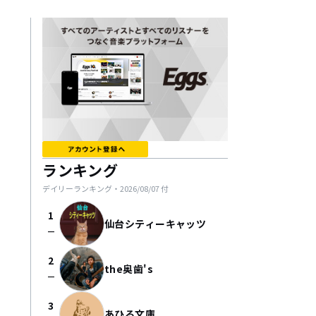
ランキング
デイリーランキング・
2026/08/07
付
1
仙台シティーキャッツ
check_indeterminate_small
2
the奥歯's
check_indeterminate_small
3
あひる文庫