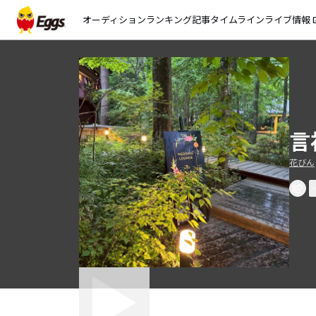
オーディション
ランキング
記事
タイムライン
ライブ情報
open_
言
花びん