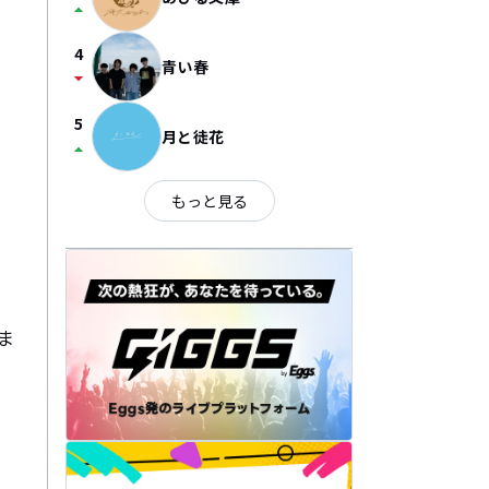
arrow_drop_up
4
青い春
arrow_drop_down
5
月と徒花
arrow_drop_up
もっと見る
ま