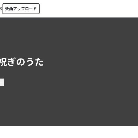
楽曲アップロード
in_new
祝ぎのうた