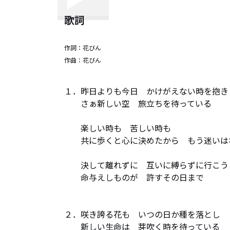
歌詞
作詞：
花びん
作曲：
花びん
１．昨日よりも今日　かけがえない時を抱きし
　　さぁ新しい空　旅立ちを待っている

　　楽しい時も　苦しい時も

　　共に歩くと心に決めたから　もう迷いはな
　　決して離れずに　互いに縛らずに行こう

　　命与えしものが　許すその日まで

２．咲き誇る花も　いつの日か種を落とし

　　新しい生命は　芽吹く時を待っている
