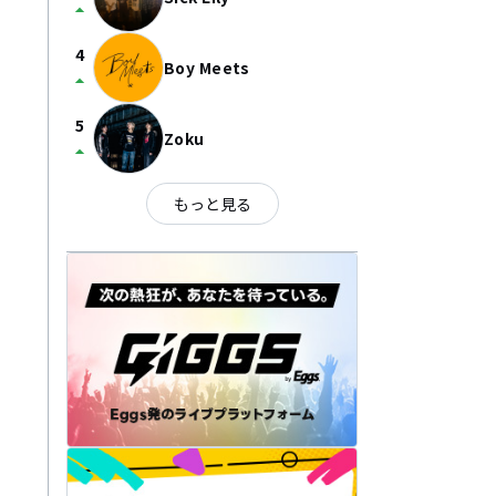
arrow_drop_up
4
Boy Meets
arrow_drop_up
5
Zoku
arrow_drop_up
もっと見る