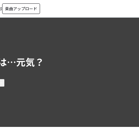
楽曲アップロード
in_new
は…元気？