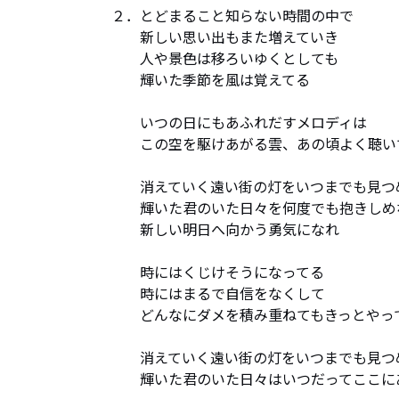
２．とどまること知らない時間の中で

　　新しい思い出もまた増えていき

　　人や景色は移ろいゆくとしても

　　輝いた季節を風は覚えてる

　　いつの日にもあふれだすメロディは

　　この空を駆けあがる雲、あの頃よく聴いて
　　消えていく遠い街の灯をいつまでも見つめ
　　輝いた君のいた日々を何度でも抱きしめな
　　新しい明日へ向かう勇気になれ

　　時にはくじけそうになってる

　　時にはまるで自信をなくして

　　どんなにダメを積み重ねてもきっとやって
　　消えていく遠い街の灯をいつまでも見つめ
　　輝いた君のいた日々はいつだってここにあ