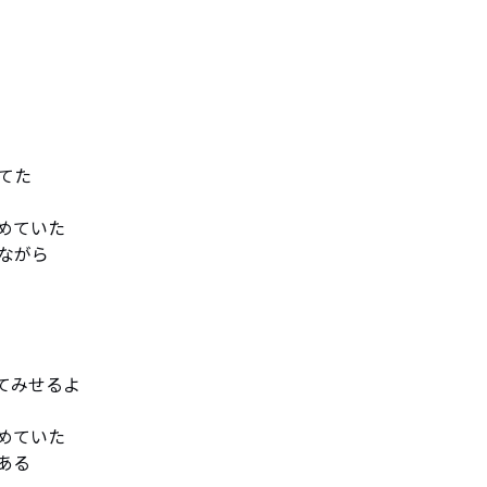
た

ていた

がら

みせるよ

ていた

る
