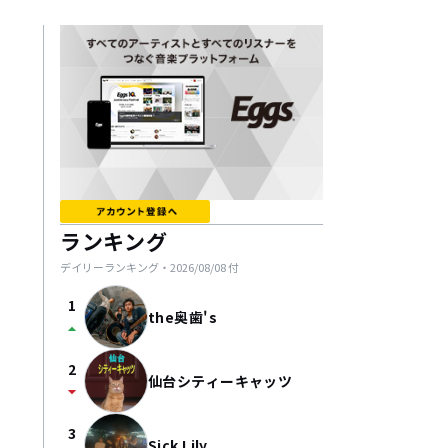
ランキング
デイリーランキング・
2026/08/08
付
1
the奥歯's
arrow_drop_up
2
仙台シティーキャッツ
arrow_drop_down
3
Sick Lily