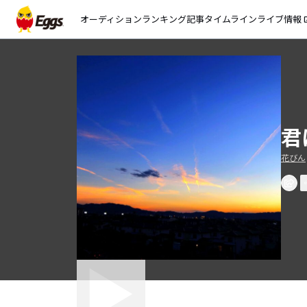
オーディション
ランキング
記事
タイムライン
ライブ情報
open_
君
花びん