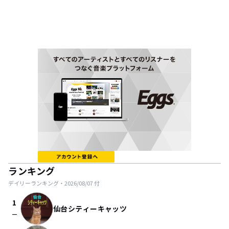
ランキング
デイリーランキング・
2026/08/07
付
1
仙台シティーキャッツ
check_indeterminate_small