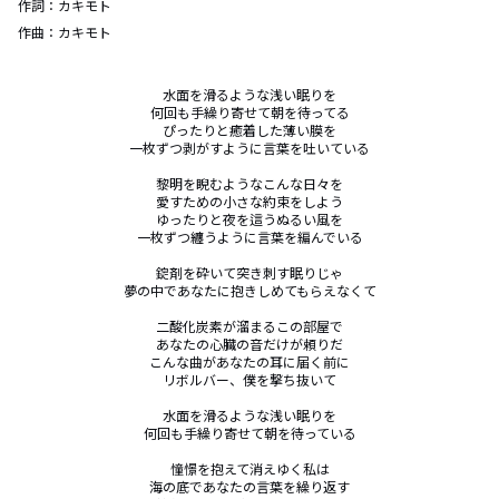
作詞：
カキモト
作曲：
カキモト
水面を滑るような浅い眠りを

何回も手繰り寄せて朝を待ってる

ぴったりと癒着した薄い膜を

一枚ずつ剥がすように言葉を吐いている

黎明を睨むようなこんな日々を

愛すための小さな約束をしよう

ゆったりと夜を這うぬるい風を

一枚ずつ纏うように言葉を編んでいる

錠剤を砕いて突き刺す眠りじゃ

夢の中であなたに抱きしめてもらえなくて

二酸化炭素が溜まるこの部屋で

あなたの心臓の音だけが頼りだ

こんな曲があなたの耳に届く前に

リボルバー、僕を撃ち抜いて

水面を滑るような浅い眠りを

何回も手繰り寄せて朝を待っている

憧憬を抱えて消えゆく私は

海の底であなたの言葉を繰り返す
