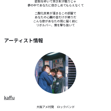
錠剤を砕いて突き刺す眠りじゃ

夢の中であなたに抱きしめてもらえなくて

二酸化炭素が溜まるこの部屋で

あなたの心臓の音だけが頼りだ

こんな歌があなたの耳に届く前に

リボルバー、僕を撃ち抜いて
アーティスト情報
kaffu
大阪アメ村発　ロックバンド