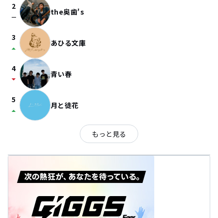
2
the奥歯's
check_indeterminate_small
3
あひる文庫
arrow_drop_up
4
青い春
arrow_drop_down
5
月と徒花
arrow_drop_up
もっと見る