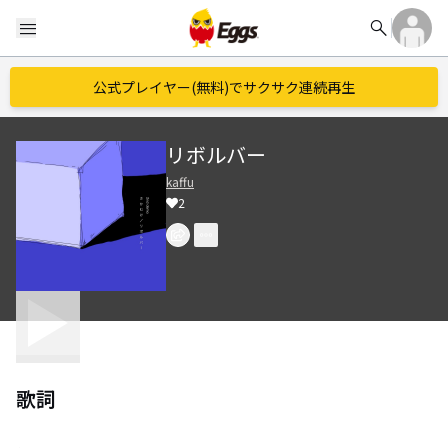
search
menu
公式プレイヤー(無料)でサクサク連続再生
リボルバー
kaffu
2
歌詞