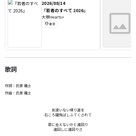
2026/08/14
『若者のすべて 2026』
大塚Hearts+
location_on
東京
歌詞
作詞：
氏家 颯士
作曲：
氏家 颯士
友達いない帰り道を

石ころ蹴飛ばしふてくされて

君に会えないかと遠回り

遠回しに遠回りさ
