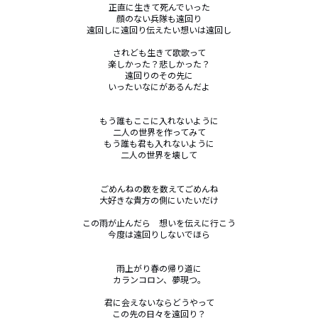
正直に生きて死んでいった

顔のない兵隊も遠回り

遠回しに遠回り伝えたい想いは遠回し

されども生きて歌歌って

楽しかった？悲しかった？

遠回りのその先に

いったいなにがあるんだよ

もう誰もここに入れないように

二人の世界を作ってみて

もう誰も君も入れないように

二人の世界を壊して

ごめんねの数を数えてごめんね

大好きな貴方の側にいたいだけ

この雨が止んだら　想いを伝えに行こう

今度は遠回りしないでほら

雨上がり春の帰り道に

カランコロン、夢現つ。

君に会えないならどうやって

この先の日々を遠回り？
