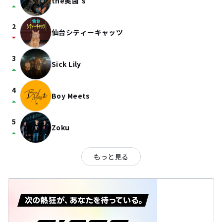
the奥歯's
arrow_drop_up
2
仙台シティーキャッツ
arrow_drop_down
3
Sick Lily
arrow_drop_up
4
Boy Meets
arrow_drop_up
5
Zoku
arrow_drop_up
もっと見る