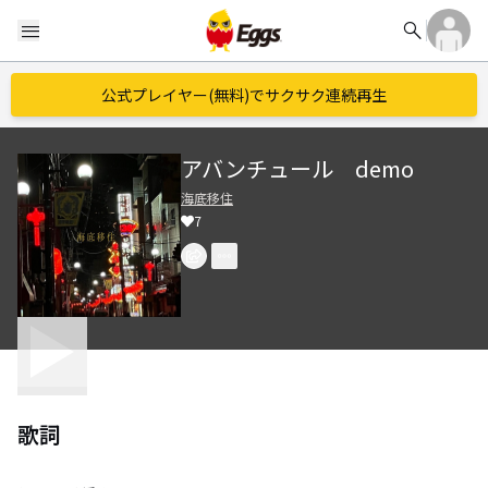
search
menu
公式プレイヤー(無料)でサクサク連続再生
アバンチュール demo
海底移住
7
歌詞