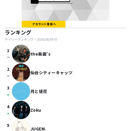
ランキング
デイリーランキング・
2026/08/09
付
1
the奥歯's
check_indeterminate_small
2
仙台シティーキャッツ
check_indeterminate_small
3
月と徒花
arrow_drop_up
4
Zoku
arrow_drop_up
5
JUGEM.