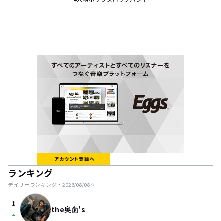
ランキング
デイリーランキング・
2026/08/08
付
1
the奥歯's
arrow_drop_up