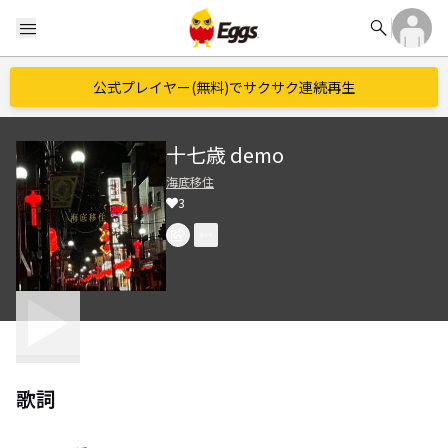
search
menu
公式プレイヤー(無料)でサクサク連続再生
十七歳 demo
海底移住
3
歌詞