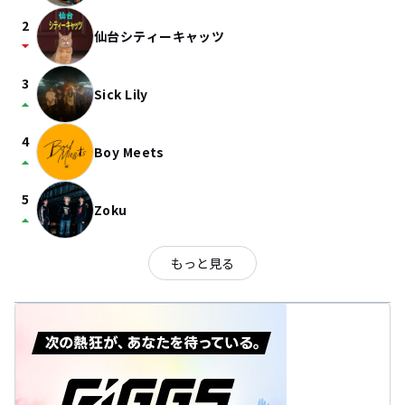
2
仙台シティーキャッツ
arrow_drop_down
3
Sick Lily
arrow_drop_up
4
Boy Meets
arrow_drop_up
5
Zoku
arrow_drop_up
もっと見る