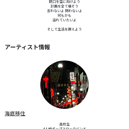
銃口を空に向けよう

計画を全て壊そう

言わないよ 問わないよ

何もかも

溢れていたいよ

そして生活を讃えよう
アーティスト情報
海底移住
高校生

4人組ポップスロックバンド