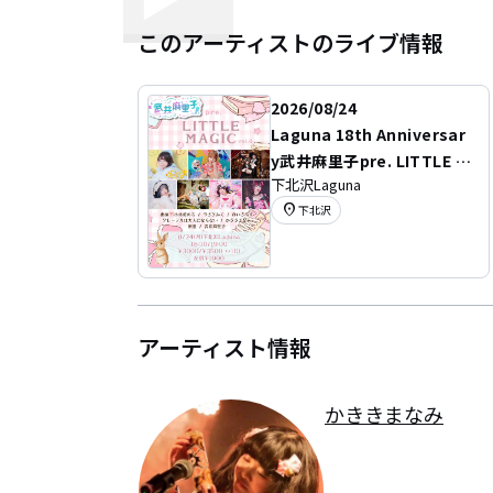
このアーティストのライブ情報
2026/08/24
Laguna 18th Anniversar
y武井麻里子pre. LITTLE M
下北沢Laguna
AGIC vol.8
location_on
下北沢
アーティスト情報
かききまなみ