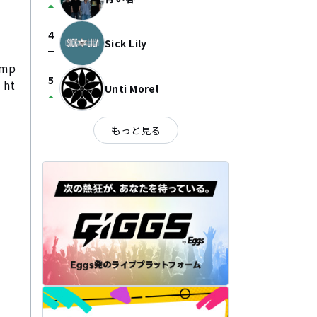
arrow_drop_up
4
Sick Lily
check_indeterminate_small
mp
5
ht
Unti Morel
arrow_drop_up
もっと見る