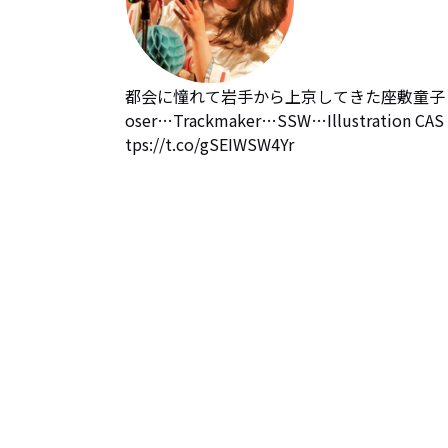
都会に憧れて岩手から上京してきた座敷童子 
oser…Trackmaker…SSW…Illustr
tps://t.co/gSEIWSW4Yr