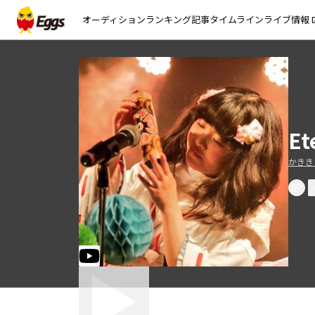
オーディション
ランキング
記事
タイムライン
ライブ情報
open_
Et
かきき