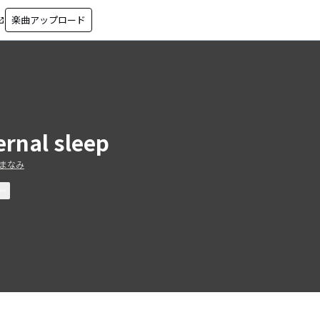
楽曲アップロード
in_new
ernal sleep
まなみ