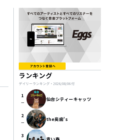
ランキング
デイリーランキング・
2026/08/06
付
1
仙台シティーキャッツ
check_indeterminate_small
2
the奥歯's
check_indeterminate_small
3
青い春