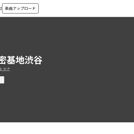
楽曲アップロード
in_new
密基地渋谷
トカナ