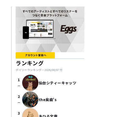
ランキング
デイリーランキング・
2026/08/07
付
1
仙台シティーキャッツ
check_indeterminate_small
2
the奥歯's
check_indeterminate_small
3
あひる文庫