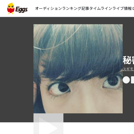
オーディション
ランキング
記事
タイムライン
ライブ情報
open_
秘
スギモ