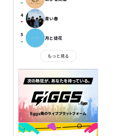
arrow_drop_up
4
青い春
arrow_drop_down
5
月と徒花
arrow_drop_up
もっと見る