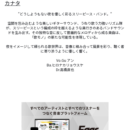
カナタ
"どうしようもない夜を優しく彩るスリーピース・バンド。"

空間を包み込むような美しいギターサウンド、うねり歌う力強いリズム隊
が、スリーピースという編成の枠を越えるような奥行きのあるバンドサウン
ドを生み出す。その独特な音に反して普遍的なメロディから成る楽曲は、
「歌モノ」の新たな可能性を体現している。

夜をイメージして綴られる歌世界は、音像と絡み合って風景を彩り、聴く者
に寄り添うように優しく響く。

Vo.Gu アン

Ba.ヒロナカリョウスケ

Dr.高橋直也