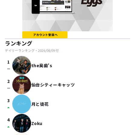
ランキング
デイリーランキング・
2026/08/09
付
1
the奥歯's
check_indeterminate_small
2
仙台シティーキャッツ
check_indeterminate_small
3
月と徒花
arrow_drop_up
4
Zoku
arrow_drop_up