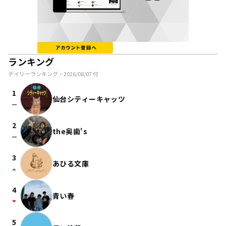
ランキング
デイリーランキング・
2026/08/07
付
1
仙台シティーキャッツ
check_indeterminate_small
2
the奥歯's
check_indeterminate_small
3
あひる文庫
arrow_drop_up
4
青い春
arrow_drop_down
5