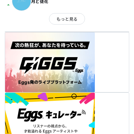
月と徒花
arrow_drop_up
もっと見る