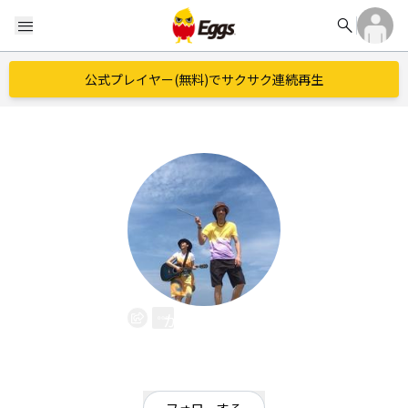
search
menu
公式プレイヤー(無料)でサクサク連続再生
かにぱんズ
EggsID：
kanipan
1
フォロワー