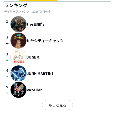
ランキング
デイリーランキング・
2026/08/10
付
1
the奥歯's
check_indeterminate_small
2
仙台シティーキャッツ
check_indeterminate_small
3
JUGEM.
arrow_drop_up
4
JUNK MARTINI
arrow_drop_up
5
Vatelier.
arrow_drop_up
もっと見る