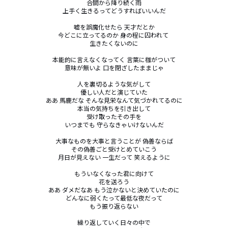
合間から降り続く雨

上手く生きるってどうすればいいんだ

嘘を誤魔化せたら 天才だとか

今どこに立ってるのか 身の程に囚われて 

生きたくないのに

本能的に言えなくなってく 言葉に枷がついて

意味が無いよ 口を閉ざしたままじゃ

人を裏切るような気がして

優しい人だと演じていた

ああ 馬鹿だな そんな見栄なんて気づかれてるのに

本当の気持ちを引き出して

受け取ったその手を

いつまでも 守らなきゃいけないんだ

大事なものを大事と言うことが 偽善ならば

その偽善ごと受けとめていこう

月日が見えない 一生だって 笑えるように

もういなくなった君に向けて

花を送ろう

ああ ダメだなあ もう泣かないと決めていたのに

どんなに弱くたって最低な夜だって

もう振り返らない

繰り返していく日々の中で
