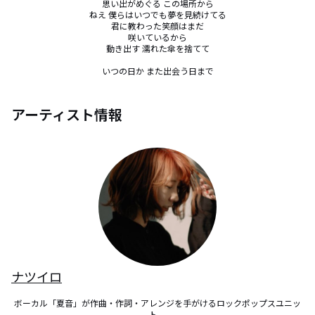
思い出がめぐる この場所から

ねえ 僕らはいつでも夢を見続けてる

君に教わった笑顔はまだ

咲いているから

動き出す 濡れた傘を捨てて

いつの日か また出会う日まで
アーティスト情報
ナツイロ
ボーカル「夏音」が作曲・作詞・アレンジを手がけるロックポップスユニッ
ト。
