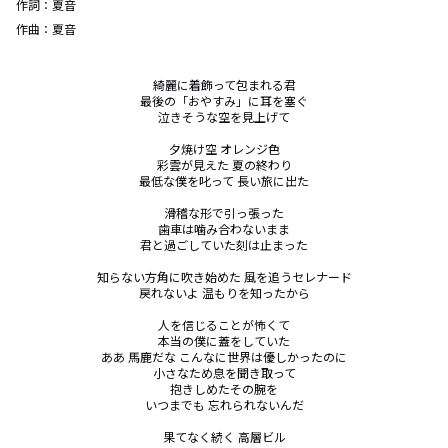
作詞：
夏音
作曲：
夏音
綺麗に着飾って包まれる君

最後の「おやすみ」に耳を塞ぐ

泣きそうな空を見上げて

夕焼け空 オレンジ色

彩雲が見えた 夏の終わり

最低な僕を叱って 長い旅に出た

滑稽な形で引っ張った

歯車は噛み合わないまま

君と過ごしていた刻は止まった

知らない方角に吹き始めた 風を追うセレナード

戻れないよ 温もりを知ったから

人を信じることが怖くて

本当の僕に蓋をしていた

ああ 馬鹿だな こんなに世界は優しかったのに

小さなため息を聞き取って

抱きしめたその腕を

いつまでも 忘れられないんだ

果てなく続く 高層ビル
