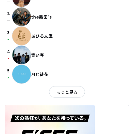
check_indeterminate_small
2
the奥歯's
check_indeterminate_small
3
あひる文庫
arrow_drop_up
4
青い春
arrow_drop_down
5
月と徒花
arrow_drop_up
もっと見る