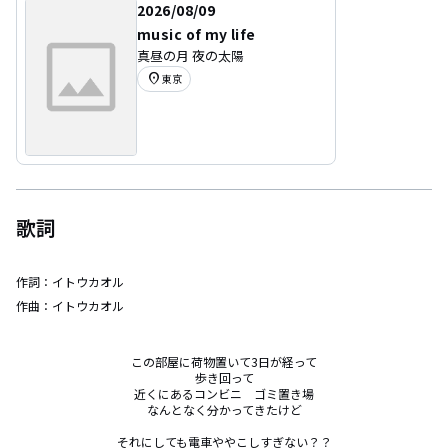
2026/08/09
music of my life
真昼の月 夜の太陽
location_on
東京
歌詞
作詞：
イトウカオル
作曲：
イトウカオル
この部屋に荷物置いて3日が経って

歩き回って

近くにあるコンビニ　ゴミ置き場

なんとなく分かってきたけど

それにしても電車ややこしすぎない？？
