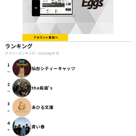
ランキング
デイリーランキング・
2026/08/07
付
1
仙台シティーキャッツ
check_indeterminate_small
2
the奥歯's
check_indeterminate_small
3
あひる文庫
arrow_drop_up
4
青い春
arrow_drop_down