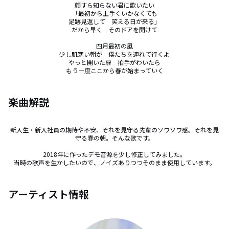
顔すら知らない君に歌いたい

「最初から上手くいかなくても

足跡見返して　笑える日が来る」

だから早く　そのドアを開けて

四月最初の風

少し肌寒い朝が　僕たちを連れて行くよ

やっと開いた扉　拍手がわいたら

もう一度ここから春が始まっていく
楽曲解説
新入生・新入社員の期待や不安、それを見守る先輩のソワソワ感。それを見
守る春の朝。そんな歌です。

2018年に作ったデモ音源を少し修正してみました。

当時の歌声を生かしたいので、ノイズありつつそのまま使用しています。
アーティスト情報