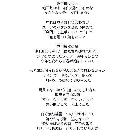
調べ回って…

地下鉄はやっぱり混んでるかな

なんとなく分かってしまうよ

見れば見るほど似合わない

スーツのボタンをふたつ閉めて

「今回こそ上手くいくはず」と

靴を履いて鍵をかけた

四月最初の風

少し肌寒い朝が　僕たちを連れて行くよ

シワをのばしたシャツ　深呼吸ひとつ

今年も変わらず春が始まっていく

つり革に掴まれない混み方なんて思わなかった

よろけて　ぶつかって　謝って

「休め」の態勢に切り替えた

見果てないほどに遠いかもしれない

理想までの距離

「でも　今回こそ上手くいくはず」

言い聞かせて　地上に出た

白く飛行機雲　伸びては消えてく

鮮やかな季節　逃さないで

染めたばかりの髪　空色の香り

「わたしもあの時　走り出していたんだ」
