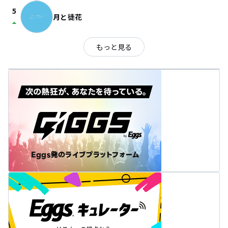
5
月と徒花
arrow_drop_up
もっと見る