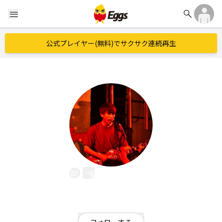
search
menu
公式プレイヤー(無料)でサクサク連続再生
望月たもつ
EggsID：
karinto7593
2
フォロワー