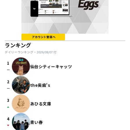
ランキング
デイリーランキング・
2026/08/07
付
1
仙台シティーキャッツ
check_indeterminate_small
2
the奥歯's
check_indeterminate_small
3
あひる文庫
arrow_drop_up
4
青い春
arrow_drop_down