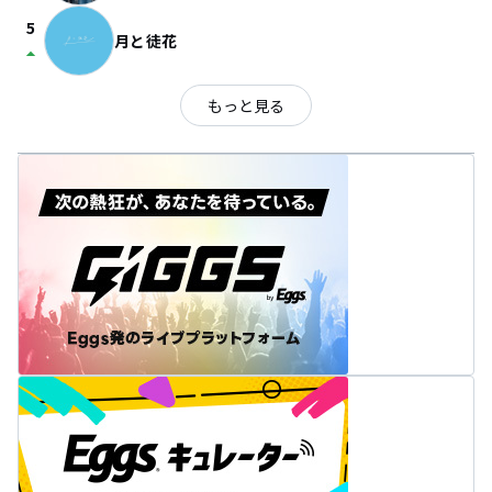
5
月と徒花
arrow_drop_up
もっと見る