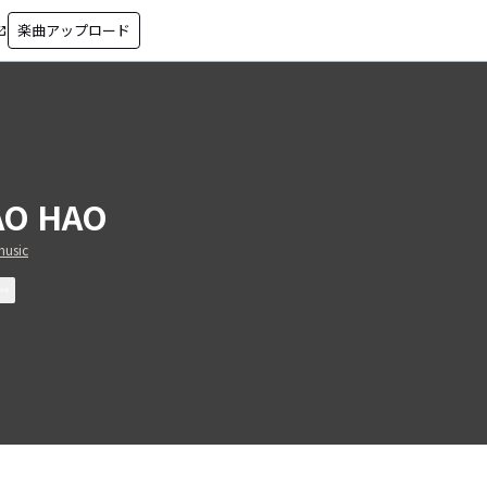
楽曲アップロード
in_new
AO HAO
music