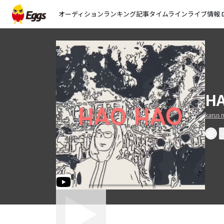
オーディション
ランキング
記事
タイムライン
ライブ情報
open_
H
karus 