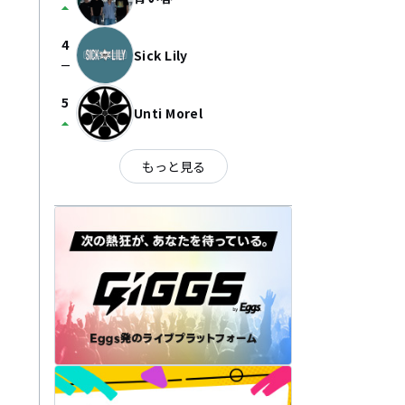
arrow_drop_up
4
Sick Lily
check_indeterminate_small
5
Unti Morel
arrow_drop_up
もっと見る