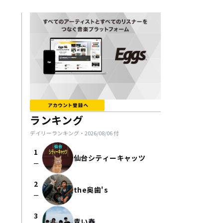
ランキング
デイリーランキング・
2026/08/06
付
1
仙台シティーキャッツ
check_indeterminate_small
2
the奥歯's
check_indeterminate_small
3
青い春