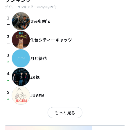
デイリーランキング・
2026/08/09
付
1
the奥歯's
check_indeterminate_small
2
仙台シティーキャッツ
check_indeterminate_small
3
月と徒花
arrow_drop_up
4
Zoku
arrow_drop_up
5
JUGEM.
arrow_drop_up
もっと見る