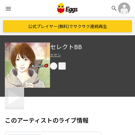
search
menu
公式プレイヤー(無料)でサクサク連続再生
セレクトBB
カセン
このアーティストのライブ情報