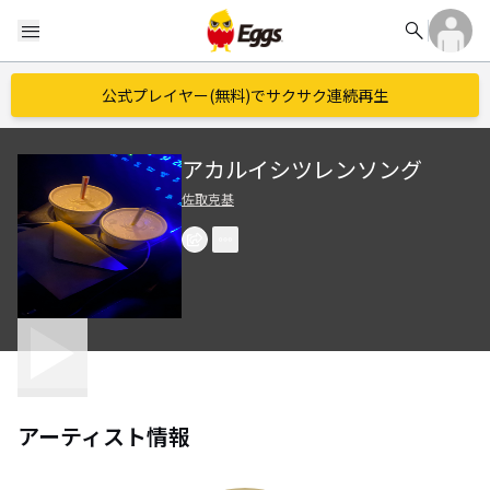
search
menu
公式プレイヤー(無料)でサクサク連続再生
アカルイシツレンソング
佐取克基
アーティスト情報