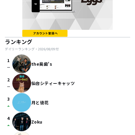
ランキング
デイリーランキング・
2026/08/09
付
1
the奥歯's
check_indeterminate_small
2
仙台シティーキャッツ
check_indeterminate_small
3
月と徒花
arrow_drop_up
4
Zoku
arrow_drop_up