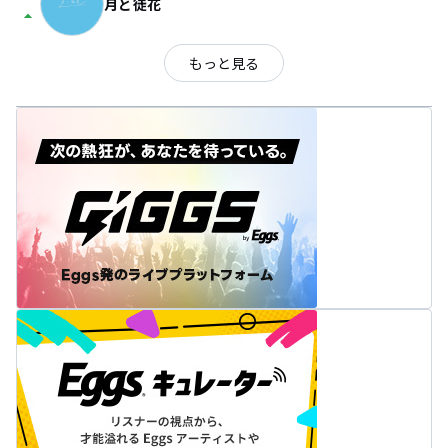
月と徒花
arrow_drop_up
もっと見る