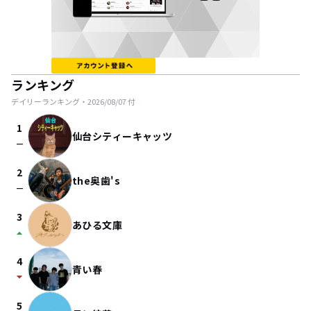
ランキング
デイリーランキング・
2026/08/07
付
1
仙台シティーキャッツ
check_indeterminate_small
2
the奥歯's
check_indeterminate_small
3
あひる文庫
arrow_drop_up
4
青い春
arrow_drop_down
5