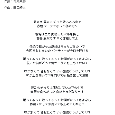
作詞：
毛内栄秀
作曲：
田口綺人
最高さ 夢まで ずっと読み込み中で 

赤色 テープできっと夜の街へ 

後悔は二の次 鳴ったベルを探し 

警告 危険です 早く非難してよ 

伝染で繋がった反対は言ったゴミの中で 

今回でおしまいの パーティーが今目を開ける 

踊ってるって 歌ってるって 時間がたってさよなら 

仮にお前がどうで俺がこうでも止めておいて 

味がなくて 音もなくて いい加減どうかしてくれ 

神が上を向いて下を向いても 動き出して頂戴 

混乱の始まりは偶然に咲いた花の中で 

表現を食べだした 食材をまた取り出す 

踊ってるって 歌ってるって 時間がたってさよなら 

体震えだして頭抱えても止めてくれる？ 

味が無くて 音も無くて いい加減どうかしてくれ 
