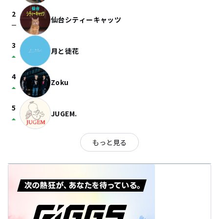
2
仙台シティーキャッツ
check_indeterminate_small
3
月と徒花
arrow_drop_up
4
Zoku
arrow_drop_up
5
JUGEM.
arrow_drop_up
もっと見る