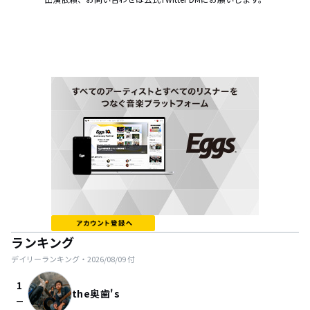
ランキング
デイリーランキング・
2026/08/09
付
1
the奥歯's
check_indeterminate_small