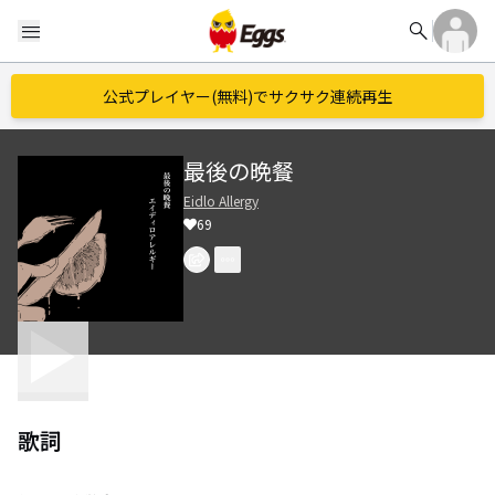
search
menu
公式プレイヤー(無料)でサクサク連続再生
最後の晩餐
Eidlo Allergy
69
歌詞