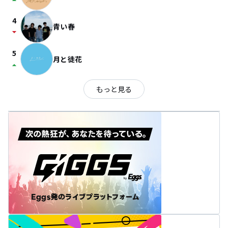
arrow_drop_up
4
青い春
arrow_drop_down
5
月と徒花
arrow_drop_up
もっと見る