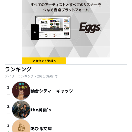
ランキング
デイリーランキング・
2026/08/07
付
1
仙台シティーキャッツ
check_indeterminate_small
2
the奥歯's
check_indeterminate_small
3
あひる文庫