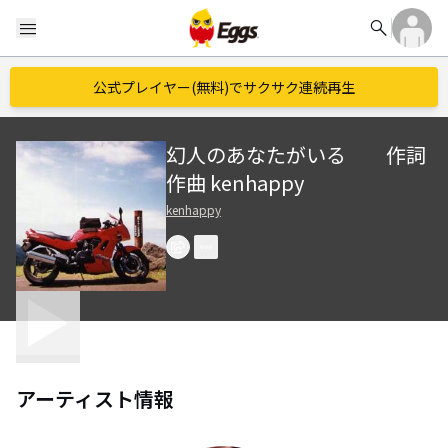
search
menu
公式プレイヤー(無料)でサクサク連続再生
幻人のあなたがいる 作詞
作曲 kenhappy
kenhappy
アーティスト情報