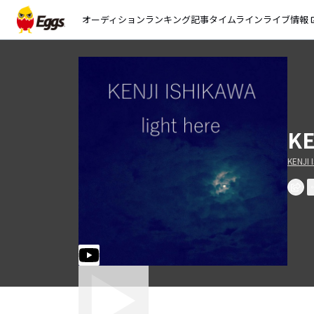
オーディション
ランキング
記事
タイムライン
ライブ情報
open_
KE
KENJI 