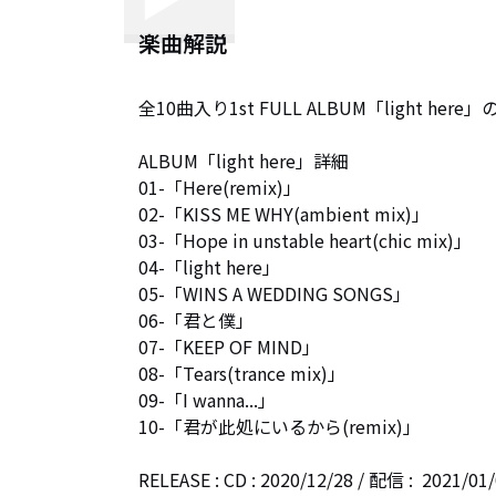
楽曲解説
全10曲入り1st FULL ALBUM「light h
ALBUM「light here」詳細

01-「Here(remix)」

02-「KISS ME WHY(ambient mix)」

03-「Hope in unstable heart(chic mix)」

04-「light here」

05-「WINS A WEDDING SONGS」

06-「君と僕」

07-「KEEP OF MIND」

08-「Tears(trance mix)」

09-「I wanna...」

10-「君が此処にいるから(remix)」

RELEASE : CD : 2020/12/28 / 配信 :  2021/01/