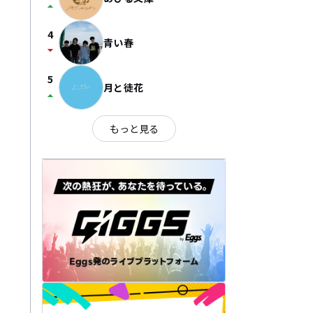
arrow_drop_up
4
青い春
arrow_drop_down
5
月と徒花
arrow_drop_up
もっと見る
。