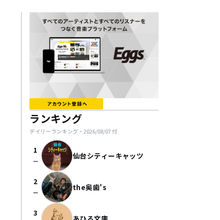
ランキング
デイリーランキング・
2026/08/07
付
1
仙台シティーキャッツ
check_indeterminate_small
2
the奥歯's
check_indeterminate_small
3
あひる文庫