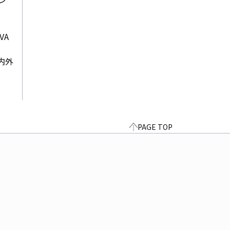
VA
内外
PAGE TOP