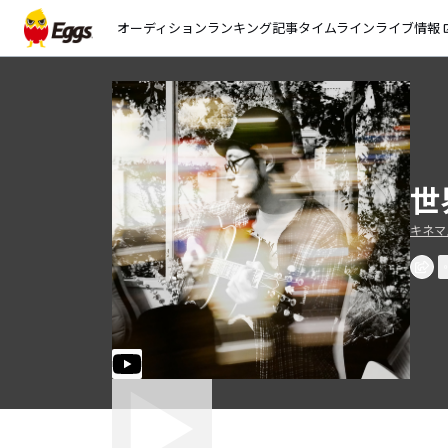
オーディション
ランキング
記事
タイムライン
ライブ情報
open_
世
キネマ