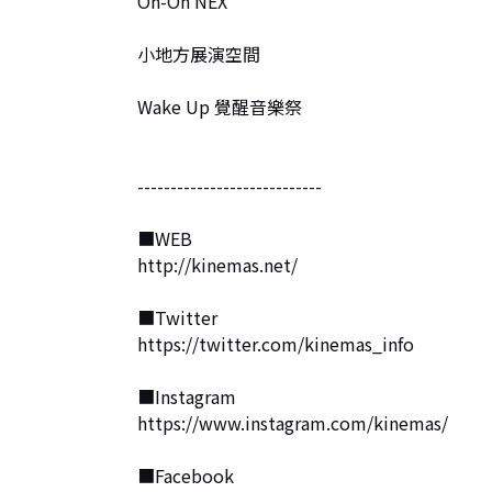
Oh-Oh NEX

小地方展演空間

Wake Up 覺醒音樂祭

----------------------------

■WEB

http://kinemas.net/

■Twitter

https://twitter.com/kinemas_info

■Instagram

https://www.instagram.com/kinemas/

■Facebook
