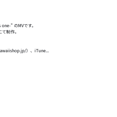
 one-" のMVです。

て制作。

ishop.jp/）、iTune...
