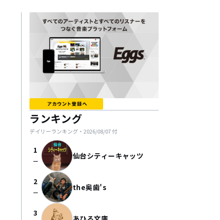
ランキング
デイリーランキング・
2026/08/07
付
1
仙台シティーキャッツ
check_indeterminate_small
2
the奥歯's
check_indeterminate_small
3
あひる文庫