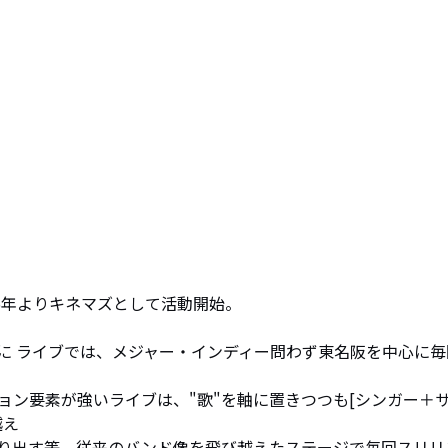
5年よりキネマズとして活動開始。

マに ライブでは、メジャー・インディー問わず東名阪を中心に毎
ョン要素が強いライブは、"歌"を軸に置きつつも[シンガー＋
え

り出す等、従来のバンド像を飛び越えたステージで毎回スリリ