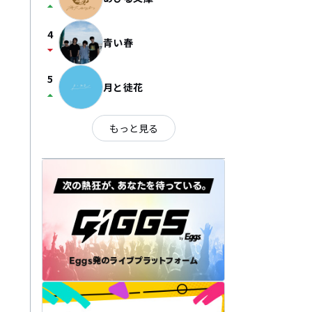
arrow_drop_up
4
青い春
arrow_drop_down
5
月と徒花
arrow_drop_up
もっと見る