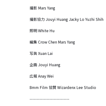
撮影 Mars Yang

撮影協力 Jouyi Huang Jacky Lo Yuzhi Shih

照明 White Hu

編集 Crow Chen Mars Yang

写眞 Xuan Lai

企画 Jouyi Huang

広報 Anay Wei

8mm Film 協贊 Wizardenx Lee Studio

----------------------------
