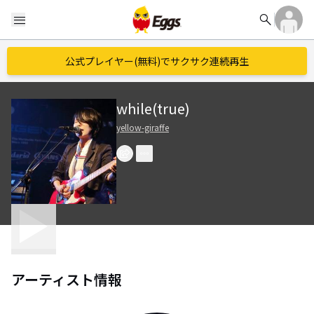
search
menu
公式プレイヤー(無料)でサクサク連続再生
while(true)
yellow-giraffe
アーティスト情報