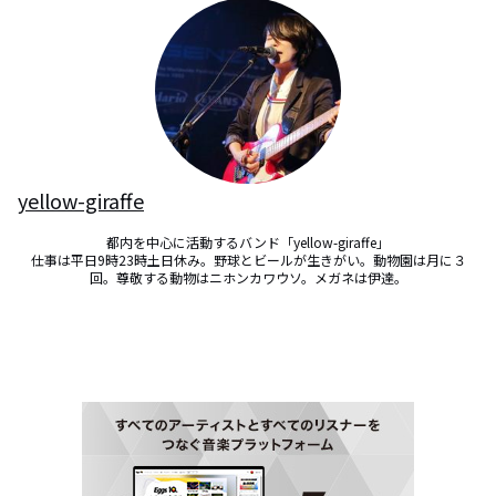
yellow-giraffe
都内を中心に活動するバンド「yellow-giraffe」

仕事は平日9時23時土日休み。野球とビールが生きがい。動物園は月に３
回。尊敬する動物はニホンカワウソ。メガネは伊達。