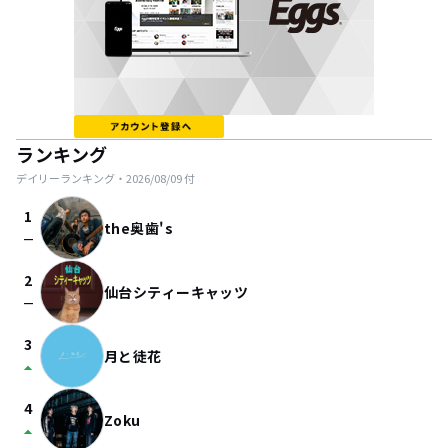
ランキング
デイリーランキング・
2026/08/09
付
1
the奥歯's
check_indeterminate_small
2
仙台シティーキャッツ
check_indeterminate_small
3
月と徒花
arrow_drop_up
4
Zoku
arrow_drop_up