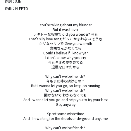
作詞：
SJM
作曲：
KLEPTO
You're talking about my blunder

But it was’t over

テキトーな相槌で did you wonder? 今も

That's silly love song だって かまわない そうさ

キザなセリフで Give you warmth

意味なんかなくても

Could I believe if I know ya?

I don't know why you cry

今もキミの夢を見てる

退屈な日々だから

Why can't we be friends? 

今もまだ待ち続けるの？

But I wanna let you go, so keep on running

Why can’t we be friends? 

聞かないで わからなくても

And I wanna let you go and help you to try your best

Go, anyway

Spent some wintertime

And I’m waiting for the shoots underground anytime

Why can't we be friends? 
