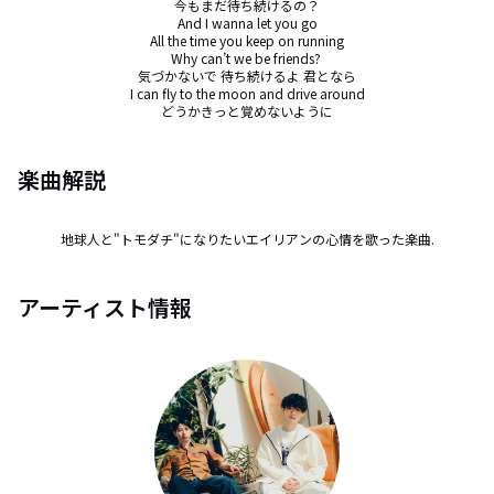
今もまだ待ち続けるの？

And I wanna let you go

All the time you keep on running

Why can’t we be friends? 

気づかないで 待ち続けるよ 君となら

I can fly to the moon and drive around

どうかきっと覚めないように
楽曲解説
地球人と"トモダチ"になりたいエイリアンの心情を歌った楽曲.
アーティスト情報