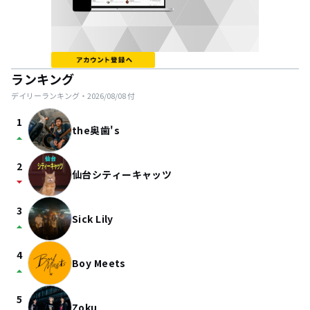
ランキング
デイリーランキング・
2026/08/08
付
1
the奥歯's
arrow_drop_up
2
仙台シティーキャッツ
arrow_drop_down
3
Sick Lily
arrow_drop_up
4
Boy Meets
arrow_drop_up
5
Zoku