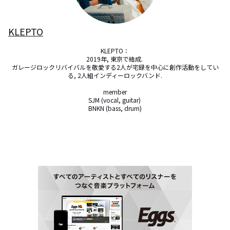
KLEPTO
KLEPTO：

2019年, 東京で結成. 

ガレージロックリバイバルを敬愛する2人が宅録を中心に創作活動をしてい
る, 2人組インディーロックバンド.

member

SJM (vocal, guitar) 

BNKN (bass, drum)