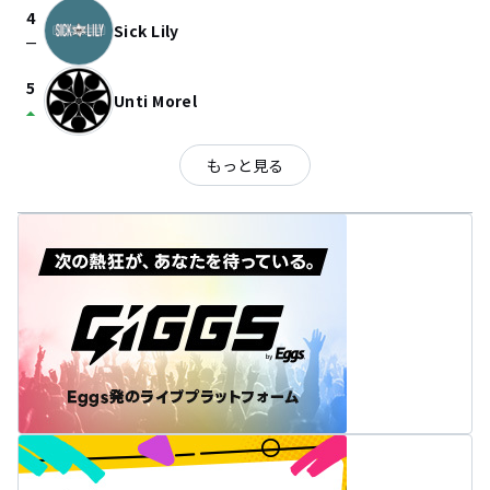
4
Sick Lily
check_indeterminate_small
5
Unti Morel
arrow_drop_up
もっと見る