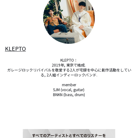
KLEPTO
KLEPTO：

2019年, 東京で結成. 

ガレージロックリバイバルを敬愛する2人が宅録を中心に創作活動をしてい
る, 2人組インディーロックバンド.

member

SJM (vocal, guitar) 

BNKN (bass, drum)