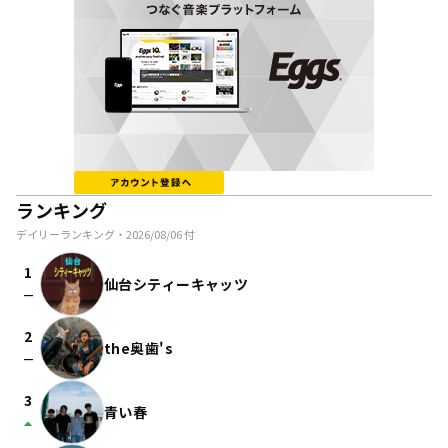
ランキング
デイリーランキング・
2026/08/06
付
1
仙台シティーキャッツ
check_indeterminate_small
2
the奥歯's
check_indeterminate_small
3
青い春
arrow_drop_up