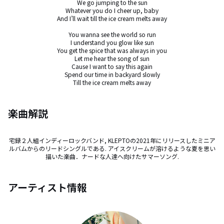
We go jumping to the sun

Whatever you do I cheer up, baby

And I’ll wait till the ice cream melts away

You wanna see the world so run

I understand you glow like sun

You get the spice that was always in you

Let me hear the song of sun

Cause I want to say this again

Spend our time in backyard slowly

Till the ice cream melts away
楽曲解説
宅録２人組インディーロックバンド, KLEPTOの2021年にリリースしたミニア
ルバムからのリードシングルである. アイスクリームが溶けるような夏を思い
描いた楽曲．ナードな人達へ向けたサマーソング.
アーティスト情報