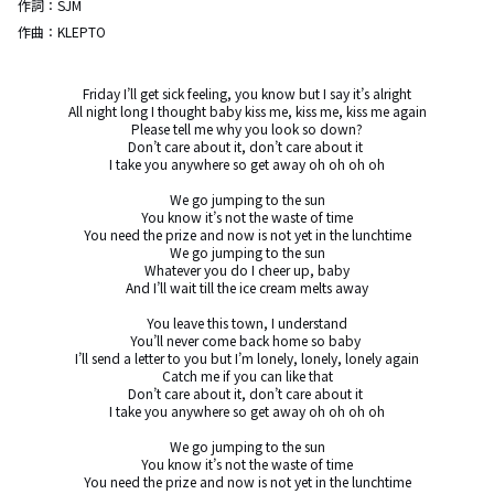
作詞：
SJM
作曲：
KLEPTO
Friday I’ll get sick feeling, you know but I say it’s alright

All night long I thought baby kiss me, kiss me, kiss me again

Please tell me why you look so down?

Don’t care about it, don’t care about it 

I take you anywhere so get away oh oh oh oh

We go jumping to the sun

You know it’s not the waste of time

You need the prize and now is not yet in the lunchtime

We go jumping to the sun

Whatever you do I cheer up, baby

And I’ll wait till the ice cream melts away

You leave this town, I understand

You’ll never come back home so baby 

I’ll send a letter to you but I’m lonely, lonely, lonely again

Catch me if you can like that

Don’t care about it, don’t care about it 

I take you anywhere so get away oh oh oh oh

We go jumping to the sun

You know it’s not the waste of time

You need the prize and now is not yet in the lunchtime
