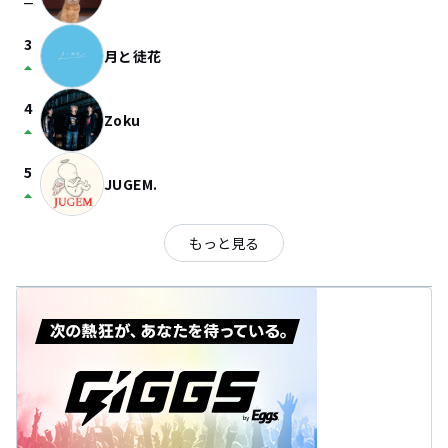
check_indeterminate_small
3
月と徒花
arrow_drop_up
4
Zoku
arrow_drop_up
5
JUGEM.
arrow_drop_up
もっと見る