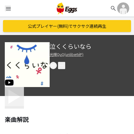
search
menu
公式プレイヤー(無料)でサクサク連続再生
泣くくらいなら
光輝QuQ(unlibertéP)
楽曲解説