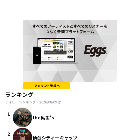
ランキング
デイリーランキング・
2026/08/09
付
1
the奥歯's
check_indeterminate_small
2
仙台シティーキャッツ