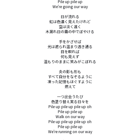
Pile up pile up

We're going our way

日が流れる

虹は色濃く見えたけれど

空は淡く遠く

木漏れ日の霧の中でぼやける

手をかざせば

光は遮られ温まり透き通る

目を瞑れば

何も見えず

温もりのままに笑みがこぼれる

炎の影も形も

すべて自分をなぞるように

凍った記憶もほぐすように

燃えて

一つ出会うたび

色塗り替え実る日々を

Pile up pile up pile up oh

Pile up pile up

Walk on our way

Pile up pile up pile up oh

Pile up pile up

We're running on our way
