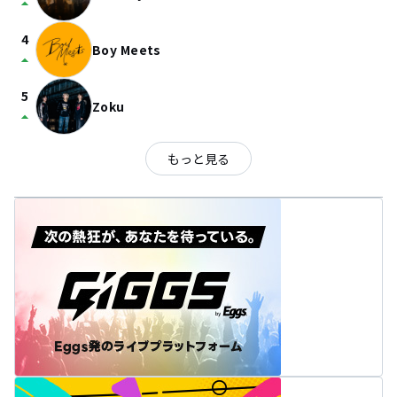
arrow_drop_up
4
Boy Meets
arrow_drop_up
5
Zoku
arrow_drop_up
もっと見る