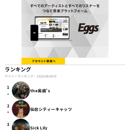
ランキング
デイリーランキング・
2026/08/08
付
1
the奥歯's
arrow_drop_up
2
仙台シティーキャッツ
arrow_drop_down
3
Sick Lily