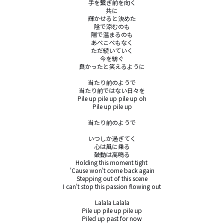
手を繋ぎ前を向く

共に

輝かせると決めた

陰で涼むのも

陽で温まるのも

あべこべもなく

ただ続いていく

今を紡ぐ

良かったと笑えるように

当たり前のようで

当たり前ではない日々を

Pile up pile up pile up oh

Pile up pile up

当たり前のようで

いつしか過ぎてく

心は風に乗る

鼓動は高鳴る

Holding this moment tight 

'Cause won't come back again

Stepping out of this scene

I can't stop this passion flowing out

Lalala Lalala

Pile up pile up pile up

Piled up past for now
