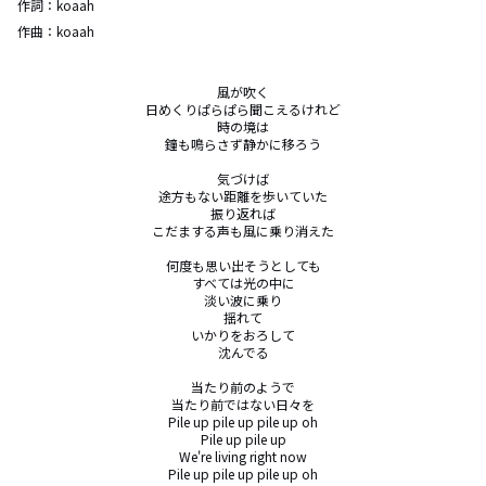
作詞：
koaah
作曲：
koaah
風が吹く

日めくりぱらぱら聞こえるけれど

時の境は

鐘も鳴らさず静かに移ろう

気づけば

途方もない距離を歩いていた

振り返れば

こだまする声も風に乗り消えた

何度も思い出そうとしても

すべては光の中に

淡い波に乗り

揺れて

いかりをおろして

沈んでる

当たり前のようで

当たり前ではない日々を

Pile up pile up pile up oh

Pile up pile up

We're living right now

Pile up pile up pile up oh
