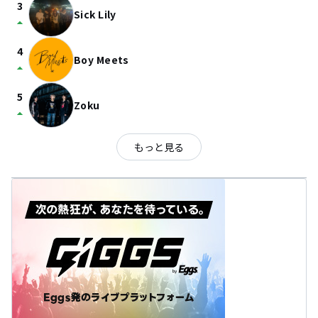
3
Sick Lily
arrow_drop_up
4
Boy Meets
arrow_drop_up
5
Zoku
arrow_drop_up
もっと見る