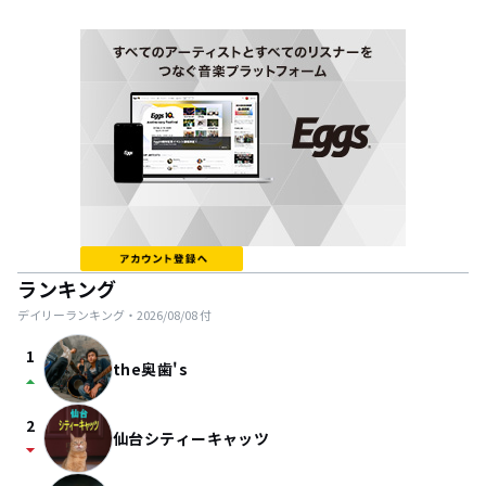
ランキング
デイリーランキング・
2026/08/08
付
1
the奥歯's
arrow_drop_up
2
仙台シティーキャッツ
arrow_drop_down