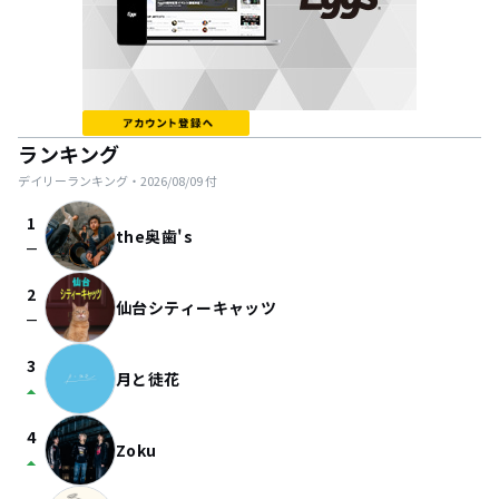
ランキング
デイリーランキング・
2026/08/09
付
1
the奥歯's
check_indeterminate_small
2
仙台シティーキャッツ
check_indeterminate_small
3
月と徒花
arrow_drop_up
4
Zoku
arrow_drop_up