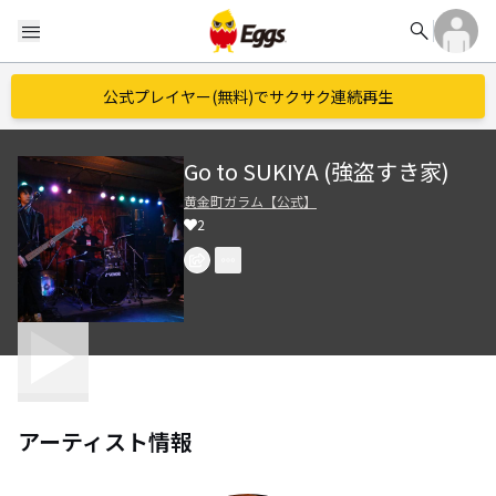
search
menu
公式プレイヤー(無料)でサクサク連続再生
Go to SUKIYA (強盗すき家)
黄金町ガラム【公式】
2
アーティスト情報