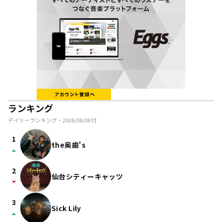
ランキング
デイリーランキング・
2026/08/08
付
1
the奥歯's
arrow_drop_up
2
仙台シティーキャッツ
arrow_drop_down
3
Sick Lily
arrow_drop_up