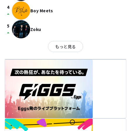
4
Boy Meets
arrow_drop_up
5
Zoku
arrow_drop_up
もっと見る