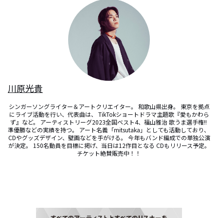
川原光貴
シンガーソングライター＆アートクリエイター。 和歌山県出身。 東京を拠点
にライブ活動を行い、代表曲は、 TikTokショートドラマ主題歌『愛もかわら
ず』など。 アーティストリーグ2023全国ベスト4、福山雅治 歌うま選手権!! 
準優勝などの実績を持つ。 アート名義「mitsutaka」としても活動しており、 
CDやグッズデザイン、壁画などを手がける。 今年もバンド編成での単独公演
が決定。 150名動員を目標に掲げ、当日は12作目となる CDもリリース予定。
チケット絶賛販売中！！