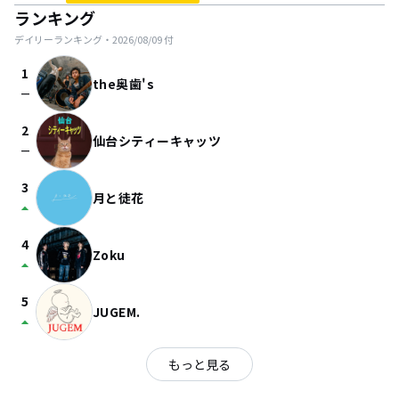
ランキング
デイリーランキング・
2026/08/09
付
1
the奥歯's
check_indeterminate_small
2
仙台シティーキャッツ
check_indeterminate_small
3
月と徒花
arrow_drop_up
4
Zoku
arrow_drop_up
5
JUGEM.
arrow_drop_up
もっと見る