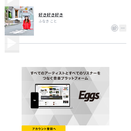
好き好き好き
ふなき こと