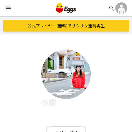
search
menu
公式プレイヤー(無料)でサクサク連続再生
ふなき こと
EggsID：
kooo_tooo_15
127
フォロワー