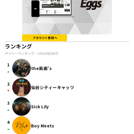
ランキング
デイリーランキング・
2026/08/08
付
1
the奥歯's
arrow_drop_up
2
仙台シティーキャッツ
arrow_drop_down
3
Sick Lily
arrow_drop_up
4
Boy Meets
arrow_drop_up