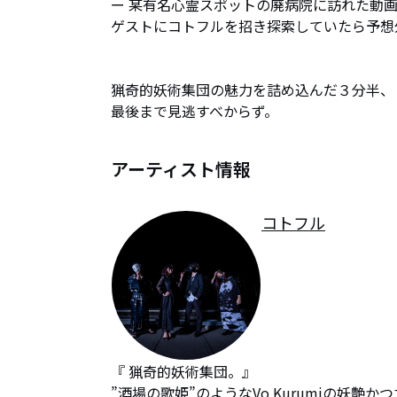
ー 某有名心霊スポットの廃病院に訪れた動画
ゲストにコトフルを招き探索していたら予想
猟奇的妖術集団の魅力を詰め込んだ３分半、

最後まで見逃すべからず。
アーティスト情報
コトフル
『 猟奇的妖術集団。』

”酒場の歌姫”のようなVo.Kurumiの妖