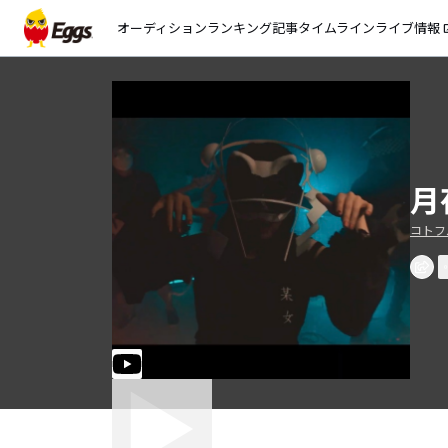
オーディション
ランキング
記事
タイムライン
ライブ情報
open_
月
コトフ