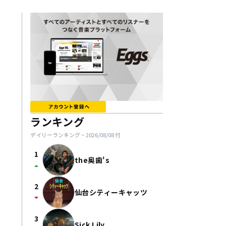
ランキング
デイリーランキング・
2026/08/08
付
1
the奥歯's
arrow_drop_up
2
仙台シティーキャッツ
arrow_drop_down
3
Sick Lily