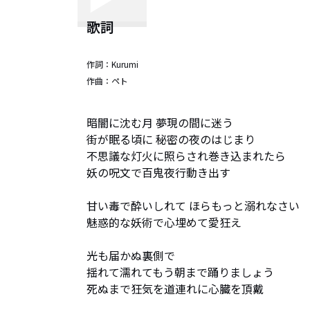
歌詞
作詞：
Kurumi
作曲：
ペト
暗闇に沈む月 夢現の間に迷う

街が眠る頃に 秘密の夜のはじまり

不思議な灯火に照らされ巻き込まれたら

妖の呪文で百鬼夜行動き出す

甘い毒で酔いしれて ほらもっと溺れなさい

魅惑的な妖術で心埋めて愛狂え

光も届かぬ裏側で

揺れて濡れてもう朝まで踊りましょう

死ぬまで狂気を道連れに心臓を頂戴
