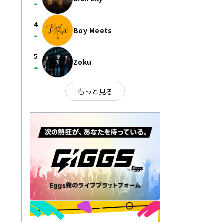
arrow_drop_up
4
Boy Meets
arrow_drop_up
5
Zoku
arrow_drop_up
もっと見る