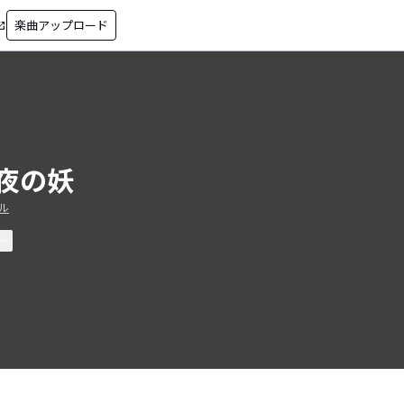
楽曲アップロード
in_new
夜の妖
ル