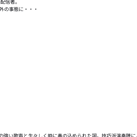
配信者。

外の事態に・・・

艶かつ力強い歌声と生々しく時に毒の込められた詞。技巧派演奏陣に