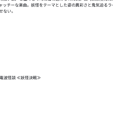
ャッチーな楽曲。妖怪をテーマとした姿の異彩さと鬼気迫るラ
ない。

大電波怪談 ≪妖怪決戦≫ 
