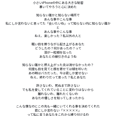
小さいiPhoneの中にある大きな秘密

暴いてやろうと心に決めた

知らない誰かと知らない場所で

あんな事やこんな事

私にしか言わないと思ってた「会いたいね」って知らない内に知らない誰か
と

あんな事やこんな事

ねえ、楽しかった？私以外の人と

眠い目を擦りながら起き上がるあなた

どうしたの？何かあったの？って

泪が一粒頬を伝った

あなたとの線引きのようね

知らない誰かと燃え上がった炎は消せなかったの？

何度も目を見てと顔を寄せては頬を叩いた

あの時はバカだった、今は君しか愛せない

ねえ、終わりだって思った？私とあなた

許さないわ、死ぬまで許さない

でも私を愛してくれていることに変わりはないから

離れないわ、離れたくないわ

あなたの優しさを知ってしまったから

こんな僕なのにこの先も一緒にいてくれる事を決めてくれた

君にしか言わない「×××××」

って私に言うあなたをこれから縛り付けるわ
