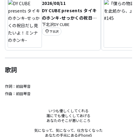
2026/08/11
DY CUBE presents タイキ
のホンキ-せっかくの祝日だ
下北沢DY CUBE
し見たいよ！ミンナのホン
location_on
下北沢
キ-
歌詞
作詞：
前田琴音
作曲：
前田琴音
いつも優しくしてくれる

誰にでも優しくしてあげる

あなたのそこが悪いところ

気になって、気になって、仕方なくなった

あなたの手元にあるiPhone5
