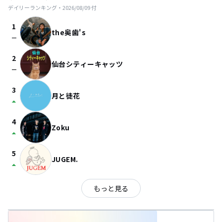
デイリーランキング・
2026/08/09
付
1
the奥歯's
check_indeterminate_small
2
仙台シティーキャッツ
check_indeterminate_small
3
月と徒花
arrow_drop_up
4
Zoku
arrow_drop_up
5
JUGEM.
arrow_drop_up
もっと見る