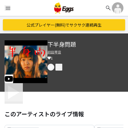
search
menu
公式プレイヤー(無料)でサクサク連続再生
下半身問題
前田琴音
1
このアーティストのライブ情報