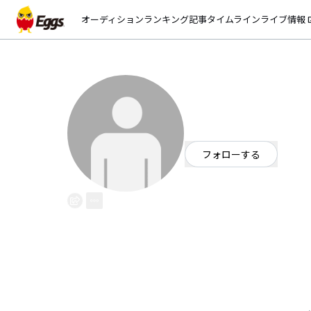
オーディション
ランキング
記事
タイムライン
ライブ情報
open_
久保 美桜
EggsID：
kubochanman
2
フォロワー
フォローする
福井県