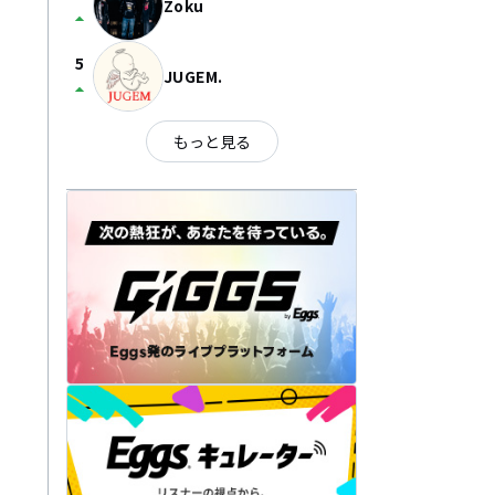
Zoku
arrow_drop_up
5
JUGEM.
arrow_drop_up
もっと見る