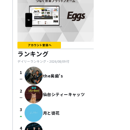
ランキング
デイリーランキング・
2026/08/09
付
1
the奥歯's
check_indeterminate_small
2
仙台シティーキャッツ
check_indeterminate_small
3
月と徒花
arrow_drop_up
4